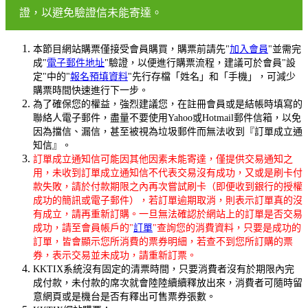
證，以避免驗證信未能寄達。
本節目網站購票僅接受會員購買，購票前請先"
加入會員
"並需完
成"
電子郵件地址
"驗證，以便進行購票流程，建議可於會員"設
定"中的"
報名預填資料
"先行存檔「姓名」和「手機」，可減少
購票時間快速進行下一步。
為了確保您的權益，強烈建議您，在註冊會員或是結帳時填寫的
聯絡人電子郵件，盡量不要使用Yahoo或Hotmail郵件信箱，以免
因為擋信、漏信，甚至被視為垃圾郵件而無法收到『訂單成立通
知信』。
訂單成立通知信可能因其他因素未能寄達，僅提供交易通知之
用，未收到訂單成立通知信不代表交易沒有成功，又或是刷卡付
款失敗，請於付款期限之內再次嘗試刷卡（即便收到銀行的授權
成功的簡訊或電子郵件），若訂單逾期取消，則表示訂單真的沒
有成立，請再重新訂購。一旦無法確認於網站上的訂單是否交易
成功，請至會員帳戶的"
訂單
"查詢您的消費資料，只要是成功的
訂單，皆會顯示您所消費的票券明細，若查不到您所訂購的票
券，表示交易並未成功，請重新訂票。
KKTIX系統沒有固定的清票時間，只要消費者沒有於期限內完
成付款，未付款的席次就會陸陸續續釋放出來，消費者可隨時留
意網頁或是機台是否有釋出可售票券張數。