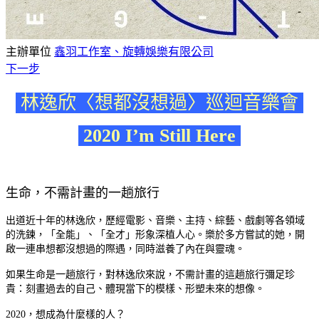
主辦單位
鑫羽工作室、旋轉娛樂有限公司
下一步
林逸欣〈想都沒想過〉巡迴音樂會
2020 I’m Still Here
生命，不需計畫的一趟旅行
出道近十年的林逸欣，歷經電影、音樂、主持、綜藝、戲劇等各領域
的洗鍊，「全能」、「全才」形象深植人心。樂於多方嘗試的她，開
啟一連串想都沒想過的際遇，同時滋養了內在與靈魂。
如果生命是一趟旅行，對林逸欣來說，不需計畫的這趟旅行彌足珍
貴：刻畫過去的自己、體現當下的模樣、形塑未來的想像。
2020，想成為什麼樣的人？