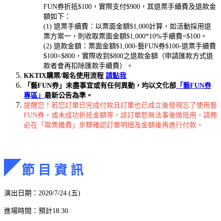
FUN券折抵$100，實際支付$900，其退票手續費及退款金
額如下：
(1) 退票手續費：以票面金額$1,000計算，如活動採用退
票方案一，則收取票面金額$1,000*10%手續費=$100。
(2) 退款金額：票面金額$1,000-藝FUN券$100-退票手續費
$100=$800，實際收到$800之退款金額（申請匯款方式退
款者會再扣除匯款手續費）。
KKTIX購票/報名使用流程
請點我
「藝FUN券」未盡事宜或有任何異動，均以文化部
「藝FUN券
專區」
最新公告為準。
提醒您！若您訂單已完成付款且訂單也已成立後發現忘了使用藝
FUN券，或未成功折抵金額等，該訂單恕無法事後做抵用，請務
必在「取票繳費」步驟確認訂單明細及金額後再進行付款。
◤
節 目 資 訊
演出日期：2020/7/24 (五)
進場時間：預計18:30