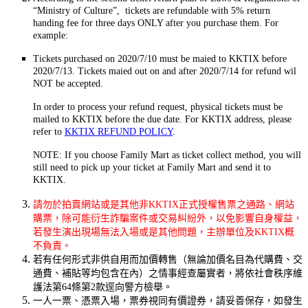
“Ministry of Culture”, tickets are refundable with 5% return
handing fee for three days ONLY after you purchase them. For
example:
Tickets purchased on 2020/7/10 must be maied to KKTIX before
2020/7/13. Tickets maied out on and after 2020/7/14 for refund wil
NOT be accepted.
In order to process your refund request, physical tickets must be
mailed to KKTIX before the due date. For KKTIX address, please
refer to
KKTIX REFUND POLICY
.
NOTE: If you choose Family Mart as ticket collect method, you will
still need to pick up your ticket at Family Mart and send it to
KKTIX.
請勿於拍賣網站或是其他非KKTIX正式授權售票之通路、網站
購票，除可能衍生詐騙案件或交易糾紛外，以免影響自身權益，
若發生演出現場無法入場或是其他問題，主辦單位及KKTIX概
不負責。
若有任何形式非供自用而加價轉售（無論加價名目為代購費、交
通費、補貼等均包含在內）之情事經查屬實者，將依社會秩序維
護法第64條第2款逕向警方檢舉。
一人一票、憑票入場，票券視同有價證券，請妥善保存，如發生