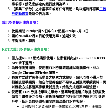
事項等，請依您綁定的銀行說明為準。
【振興三倍券】之未盡事宜或有任何異動，均以經濟部振興
三倍
券活動網頁
最新公告為準。
藝FUN券
使用注意事項
：
使用期間 2020年7月22日中午12點至2020年12月31日
需於2020年12月31日前使用完畢，逾期失效
不得找零、轉售
KKTIX
藝FUN券
使用注意事項：
僅支援KKTIX網站購票使用，全家便利商店FamiPort、KKTIX
APP皆不適用。
為確保瀏覽順暢，使用藝FUN券購票建議以電腦操作，並以
Google Chrome或Firefox瀏覽。
退票方式請詳閱各活動頁之退票方式說明，藝FUN券不得用於
扣抵退票手續費，如自付票券金額不足以支付退票手續費時，需
以匯款方式將退票手續費補足後，始能完成退票申請流程。
使用藝 FUN 券折抵票款之票券，退票時僅退還扣除折抵額度及
退票手續費後之金額，原折抵額度將另行退回您的藝 FUN 券帳
戶中，抵用金額退還相關問題請洽藝FUN券客服。
舉例說明：消費者購買一張票價$1,000的票券，使用藝