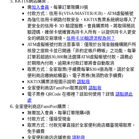
KKTIX網站購票：
需
加入會員
，每筆訂單限購10張
付款方式：信用卡(VISA/MASTER/JCB)、ATM虛擬帳號
為強化信用卡網路付款安全，KKTIX售票系統網站導入了
更安全的信用卡 3D 驗證服務，會員購票時，將取得簡訊
驗證碼，確保卡號確實為持卡人所有，以提供持卡人更安
全的網路交易環境。
信用卡3D驗證流程為何？
ATM虛擬帳號付款注意事項：僅限於台灣金融機構開戶所
核發之提款卡並已開通「非約定帳戶轉帳」之功能，每筆
訂單若超過$30,000無法選擇ATM虛擬帳號付款，請務必
於期限內付款，逾期未付款訂單將會自動取消
取票方式：全家取票(手續費每筆$30/4張為限，請於全家
便利商店繳納給櫃臺)、電子票券(無須酌收手續費)
KKTIX購票流程圖示說明
請點我
全家便利商店FamiPort取票說明
請點我
電子票券 QRCode 在哪裡？該如何使用？詳情
請點選此
處
全家便利商店FamiPort購票：
無需加入會員，每筆訂單限購4張
付款方式：僅接受現金
取票方式：付款完畢直接於全家便利商店櫃臺現場取票，
免手續費
全家便利商店店鋪查詢
請點我