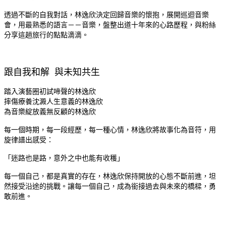
透過不斷的自我對話，林逸欣決定回歸音樂的懷抱，展開巡迴音樂
會，用最熟悉的語言－－音樂，盤整出道十年來的心路歷程，與粉絲
分享這趟旅行的點點滴滴。
跟自我和解 與未知共生
踏入演藝圈初試啼聲的林逸欣
摔傷療養沈澱人生意義的林逸欣
為音樂綻放義無反顧的林逸欣
每一個時期，每一段經歷，每一種心情，林逸欣將故事化為音符，用
旋律譜出感受：
「迷路也是路，意外之中也能有收穫」
每一個自己，都是真實的存在，林逸欣保持開放的心態不斷前進，坦
然接受沿途的挑戰。讓每一個自己，成為銜接過去與未來的橋樑，勇
敢前進。