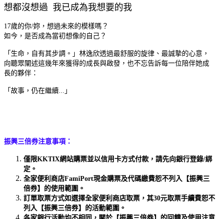
想都沒想過 我已成為我想要的我
17歲的你/妳，想過未來的模樣嗎？
如今，是否成為當初想像的自己？
「生命，自有其步調。」林逸欣透過最舒服的旋律、最誠摯的心意，
向聽眾闡述這幾年來獲得的成長與啟發，也不忘告訴每一位陪伴她成
長的夥伴：
「故事，仍在繼續...」
振興三倍券注意事項：
僅限KKTIX網站購票並以信用卡方式付款，請先向銀行登錄/綁
定。
全家便利商店FamiPort現金購票及代碼繳費恕不列入【振興三
倍券】的使用範圍。
訂單取票方式如選擇全家便利商店取票，其30元取票手續費恕不
列入【振興三倍券】的活動範圍。
各家銀行活動均不相同，關於【振興三倍券】的回饋及使用注意