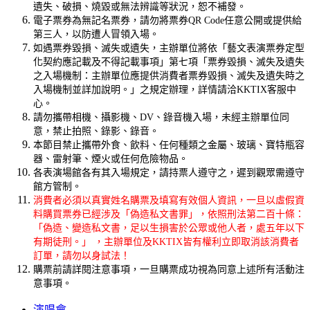
遺失、破損、燒毀或無法辨識等狀況，恕不補發。
電子票券為無記名票券，請勿將票券QR Code任意公開或提供給
第三人，以防遭人冒領入場。
如遇票券毀損、滅失或遺失，主辦單位將依「藝文表演票券定型
化契約應記載及不得記載事項」第七項「票券毀損、滅失及遺失
之入場機制：主辦單位應提供消費者票券毀損、滅失及遺失時之
入場機制並詳加說明。」之規定辦理，詳情請洽KKTIX客服中
心。
請勿攜帶相機、攝影機、DV、錄音機入場，未經主辦單位同
意，禁止拍照、錄影、錄音。
本節目禁止攜帶外食、飲料、任何種類之金屬、玻璃、寶特瓶容
器、雷射筆、煙火或任何危險物品。
各表演場館各有其入場規定，請持票人遵守之，遲到觀眾需遵守
館方管制。
消費者必須以真實姓名購票及填寫有效個人資訊，一旦以虛假資
料購買票券已經涉及「偽造私文書罪」，依照刑法第二百十條：
「偽造、變造私文書，足以生損害於公眾或他人者，處五年以下
有期徒刑。」 ，主辦單位及KKTIX皆有權利立即取消該消費者
訂單，請勿以身試法！
購票前請詳閱注意事項，一旦購票成功視為同意上述所有活動注
意事項。
演唱會