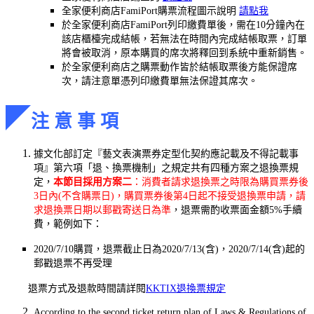
全家便利商店FamiPort購票流程圖示說明
請點我
於全家便利商店FamiPort列印繳費單後，需在10分鐘內在
該店櫃檯完成結帳，若無法在時間內完成結帳取票，訂單
將會被取消，原本購買的席次將釋回到系統中重新銷售。
於全家便利商店之購票動作皆於結帳取票後方能保證席
次，請注意單憑列印繳費單無法保證其席次。
◤
注 意 事 項
據文化部訂定『藝文表演票券定型化契約應記載及不得記載事
項』第六項「退、換票機制」之規定共有四種方案之退換票規
定，
本節目採用方案二
：消費者請求退換票之時限為購買票券後
3日內(不含購票日)，購買票券後第4日起不接受退換票申請，請
求退換票日期以郵戳寄送日為準
，退票需酌收票面金額5%手續
費，範例如下：
2020/7/10購買，退票截止日為2020/7/13(含)，2020/7/14(含)起的
郵戳退票不再受理
退票方式及退款時間請詳閱
KKTIX退換票規定
According to the second ticket return plan of Laws & Regulations of